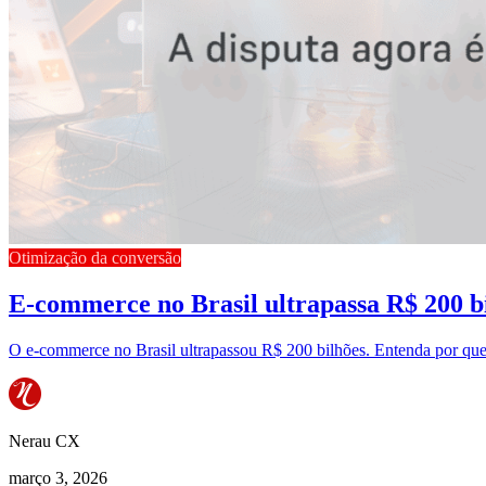
Otimização da conversão
E-commerce no Brasil ultrapassa R$ 200 bi
O e-commerce no Brasil ultrapassou R$ 200 bilhões. Entenda por que
Nerau CX
março 3, 2026