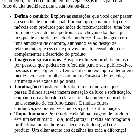
sentimento, um momento no tempo. Veja nossas dicas para tirar
fotos de alta qualidade para a sua loja on-line:
Defina o cenário:
Explore as sensações que você quer passar
ao seu cliente em potencial. Por exemplo, para uma loja de
móveis com produtos para mães de recém-nascidos, uma boa
foto pode ser a de uma poltrona aconchegante banhada pela
luz quente da tarde, ao lado de um berço. Essa imagem cria
uma atmosfera de conforto, alinhando-se ao desejo de
relaxamento que essa mãe provavelmente possui, além de
complementar a descrição do produto.
Imagens inspiracionais
: Busque exibir seu produto em uso
por pessoas que podem ser referência para o seu público-alvo,
pessoas que ele quer ser. Tendo o mesmo exemplo anterior em
mente, pode ser a mulher com um recém-nascido no colo,
arrumada e relaxada na poltrona.
Iluminação:
Considere a luz da foto e o que você quer
passar. Brilhos suaves trazem sensação de luxo e sofisticação,
enquanto uma atmosfera clara e arejada confere ao produto
uma sensação de conforto casual. E muitas outras
comunicações podem ser criadas a partir da iluminação.
Toque humano:
Por trás de cada ótima imagem de produto
está um ser humano – o(a) fotógrafo(a). Invista em fotografia
profissional ou melhore suas técnicas de fotografia de
produto. Um olhar atento aos detalhes faz toda a diferença!