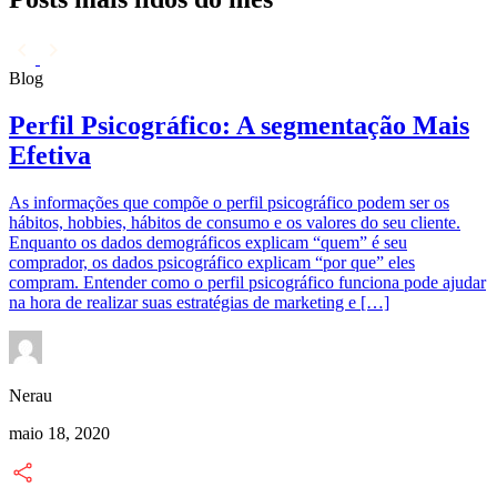
Blog
B
Perfil Psicográfico: A segmentação Mais
Efetiva
As informações que compõe o perfil psicográfico podem ser os
U
hábitos, hobbies, hábitos de consumo e os valores do seu cliente.
o
Enquanto os dados demográficos explicam “quem” é seu
c
comprador, os dados psicográfico explicam “por que” eles
e
compram. Entender como o perfil psicográfico funciona pode ajudar
f
na hora de realizar suas estratégias de marketing e […]
m
Nerau
N
maio 18, 2020
m