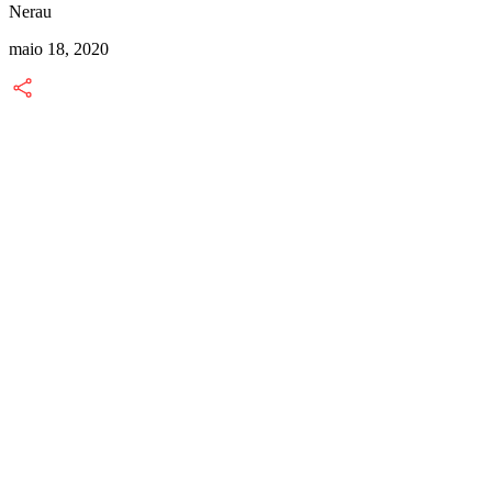
Nerau
N
maio 18, 2020
m