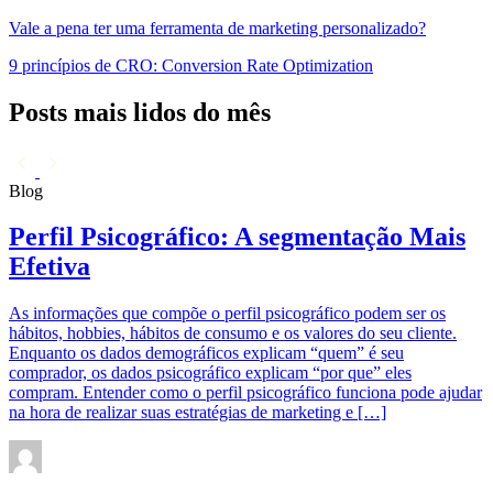
Vale a pena ter uma ferramenta de marketing personalizado?
9 princípios de CRO: Conversion Rate Optimization
Posts mais lidos do mês
Blog
B
Perfil Psicográfico: A segmentação Mais
Efetiva
As informações que compõe o perfil psicográfico podem ser os
U
hábitos, hobbies, hábitos de consumo e os valores do seu cliente.
o
Enquanto os dados demográficos explicam “quem” é seu
c
comprador, os dados psicográfico explicam “por que” eles
e
compram. Entender como o perfil psicográfico funciona pode ajudar
f
na hora de realizar suas estratégias de marketing e […]
m