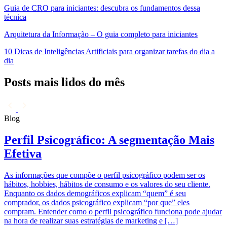
Guia de CRO para iniciantes: descubra os fundamentos dessa
técnica
Arquitetura da Informação – O guia completo para iniciantes
10 Dicas de Inteligências Artificiais para organizar tarefas do dia a
dia
Posts mais lidos do mês
Blog
B
Perfil Psicográfico: A segmentação Mais
Efetiva
As informações que compõe o perfil psicográfico podem ser os
U
hábitos, hobbies, hábitos de consumo e os valores do seu cliente.
o
Enquanto os dados demográficos explicam “quem” é seu
c
comprador, os dados psicográfico explicam “por que” eles
e
compram. Entender como o perfil psicográfico funciona pode ajudar
f
na hora de realizar suas estratégias de marketing e […]
m