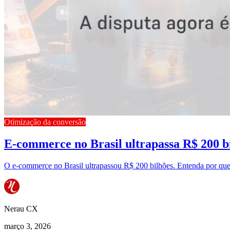
Otimização da conversão
E-commerce no Brasil ultrapassa R$ 200 bi
O e-commerce no Brasil ultrapassou R$ 200 bilhões. Entenda por que
Nerau CX
março 3, 2026